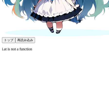
トップ
再読み込み
i.at is not a function