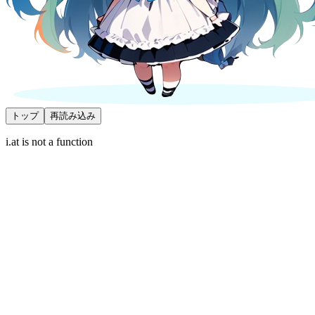
トップ
再読み込み
i.at is not a function