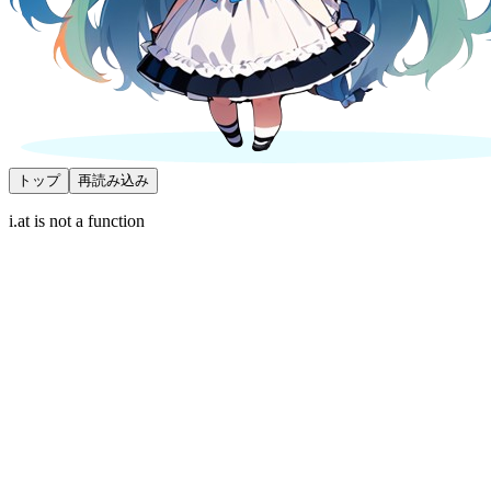
トップ
再読み込み
i.at is not a function