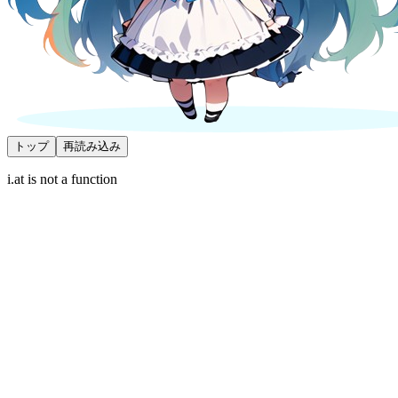
トップ
再読み込み
i.at is not a function