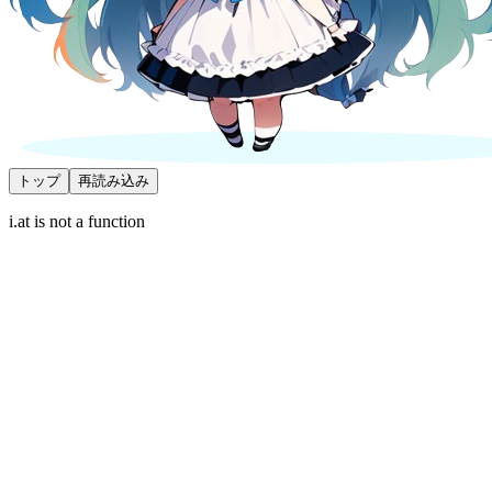
トップ
再読み込み
i.at is not a function