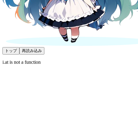
トップ
再読み込み
i.at is not a function