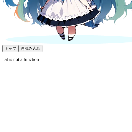
トップ
再読み込み
i.at is not a function