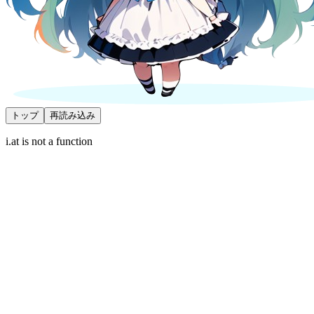
トップ
再読み込み
i.at is not a function