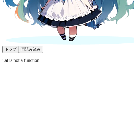
トップ
再読み込み
i.at is not a function