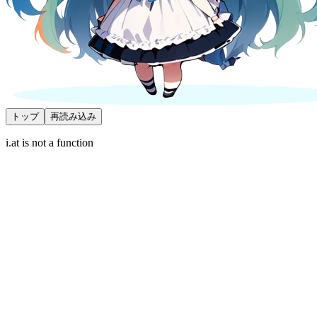
トップ
再読み込み
i.at is not a function