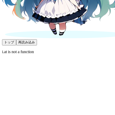
トップ
再読み込み
i.at is not a function