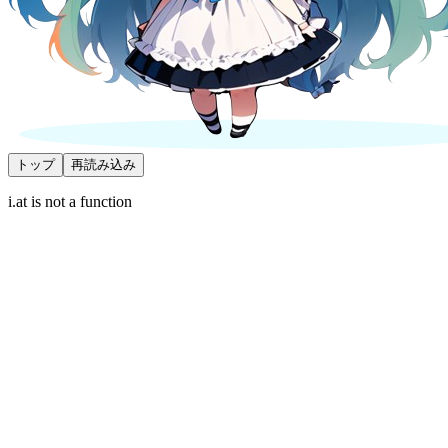
トップ
再読み込み
i.at is not a function