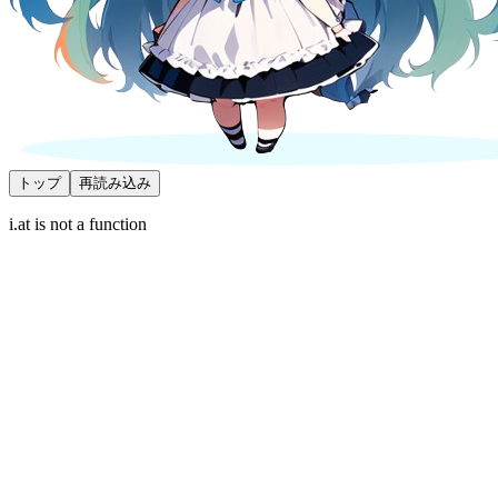
トップ
再読み込み
i.at is not a function