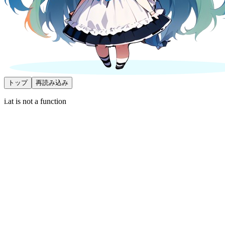
トップ
再読み込み
i.at is not a function