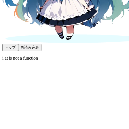
トップ
再読み込み
i.at is not a function