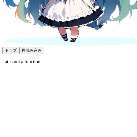
トップ
再読み込み
i.at is not a function