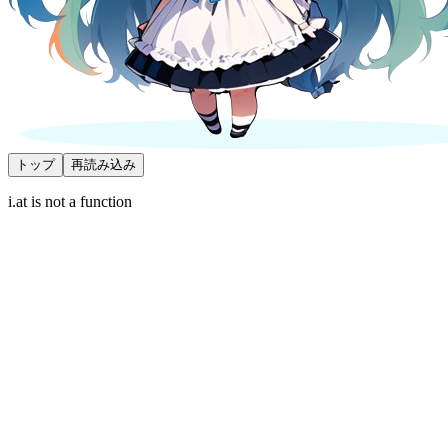
トップ
再読み込み
i.at is not a function