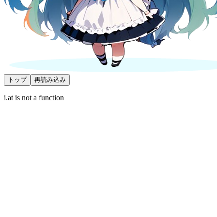
トップ
再読み込み
i.at is not a function