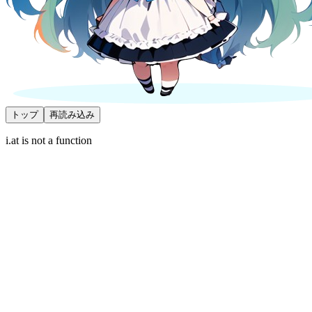
トップ
再読み込み
i.at is not a function