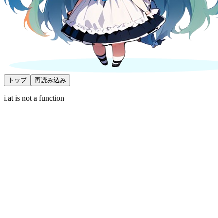
トップ
再読み込み
i.at is not a function