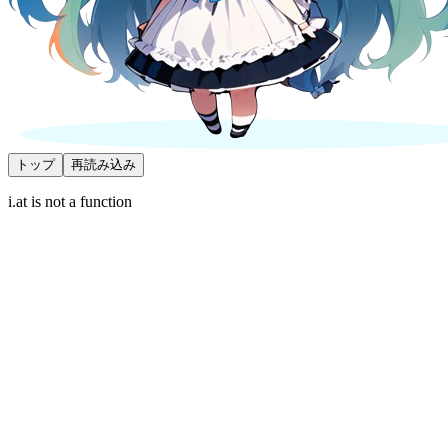
トップ
再読み込み
i.at is not a function