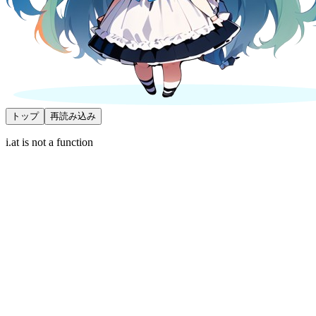
トップ
再読み込み
i.at is not a function