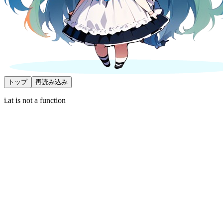
トップ
再読み込み
i.at is not a function