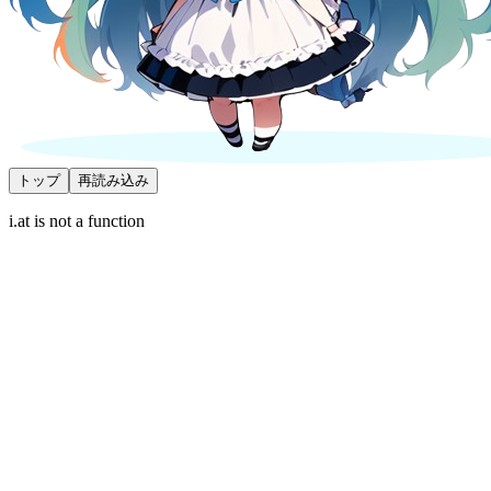
トップ
再読み込み
i.at is not a function