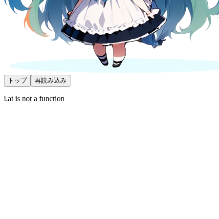
トップ
再読み込み
i.at is not a function