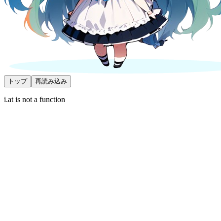
トップ
再読み込み
i.at is not a function