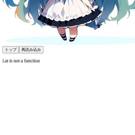
トップ
再読み込み
i.at is not a function