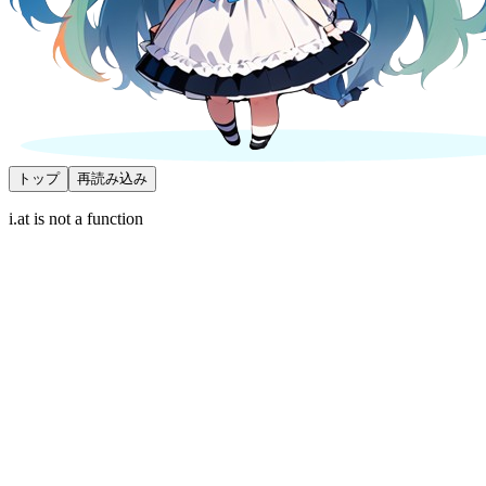
トップ
再読み込み
i.at is not a function