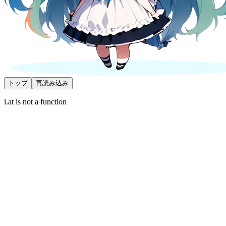
トップ
再読み込み
i.at is not a function