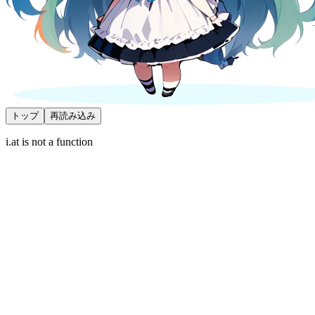
トップ
再読み込み
i.at is not a function