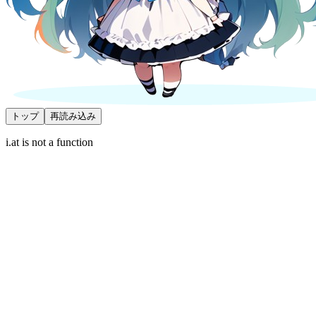
トップ
再読み込み
i.at is not a function