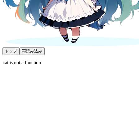
トップ
再読み込み
i.at is not a function