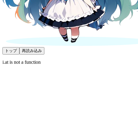
トップ
再読み込み
i.at is not a function