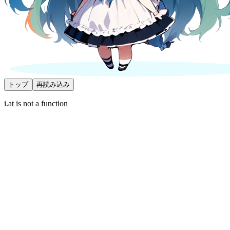
トップ
再読み込み
i.at is not a function