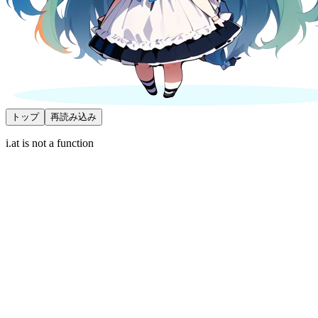
トップ
再読み込み
i.at is not a function