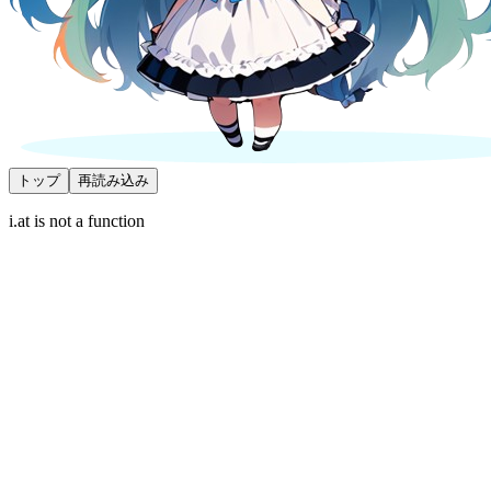
トップ
再読み込み
i.at is not a function