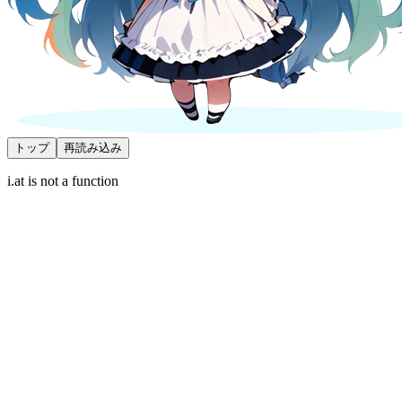
トップ
再読み込み
i.at is not a function