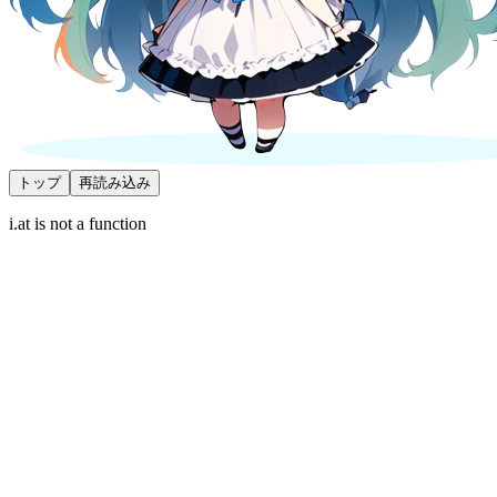
トップ
再読み込み
i.at is not a function