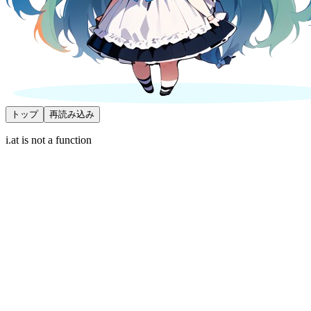
トップ
再読み込み
i.at is not a function