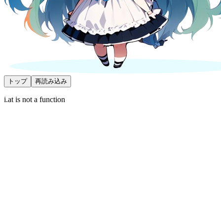
トップ
再読み込み
i.at is not a function