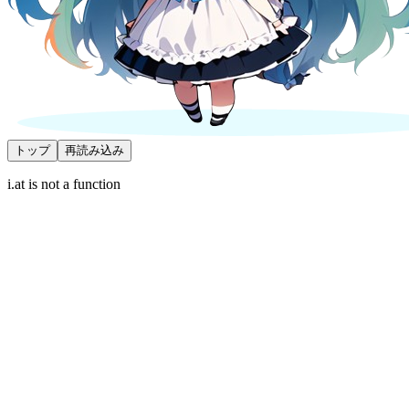
トップ
再読み込み
i.at is not a function