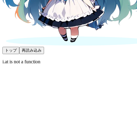
トップ
再読み込み
i.at is not a function