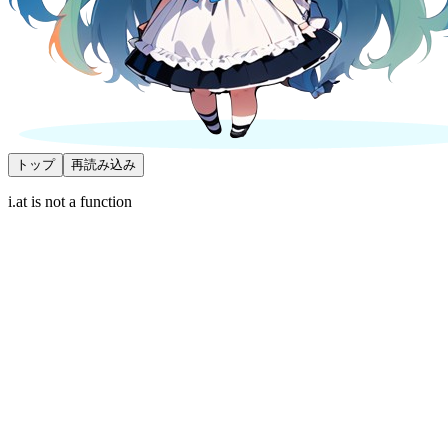
トップ
再読み込み
i.at is not a function