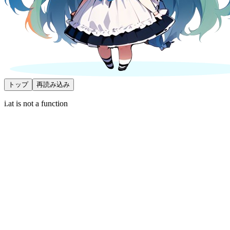
トップ
再読み込み
i.at is not a function