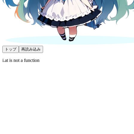
トップ
再読み込み
i.at is not a function