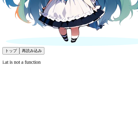
トップ
再読み込み
i.at is not a function