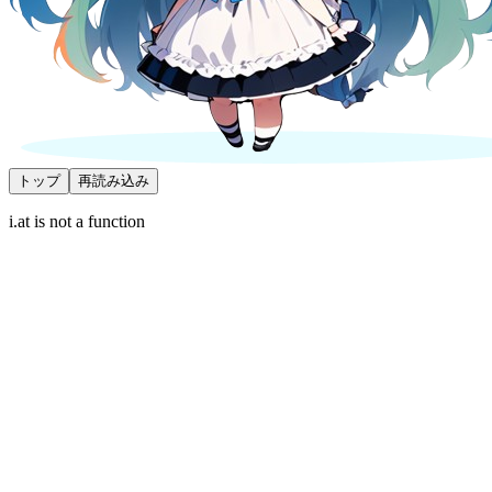
トップ
再読み込み
i.at is not a function