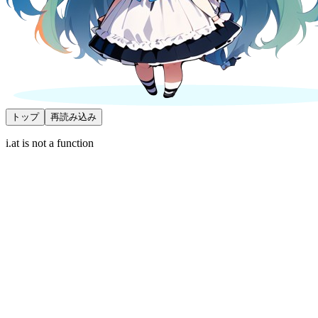
トップ
再読み込み
i.at is not a function