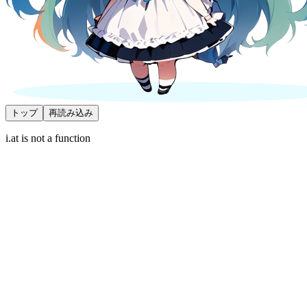
トップ
再読み込み
i.at is not a function