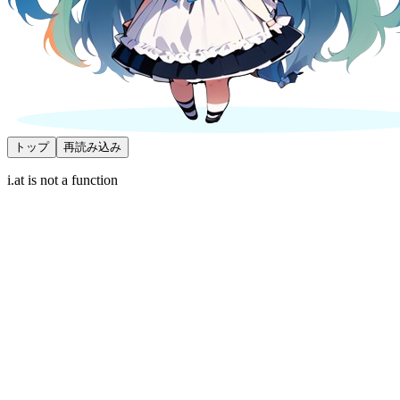
トップ
再読み込み
i.at is not a function